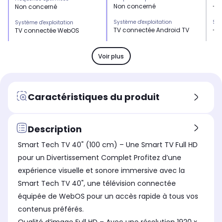
Non concerné
-
Non concerné
Système d'exploitation
Sys
Système d'exploitation
TV connectée Android TV
-
TV connectée WebOS
USB
US
USB
x2
x2
x2
Voir plus
Son
So
Son
16 Watts
16
16 Watts
Position du pied
Pos
Position du pied
Caractéristiques du produit
Pieds sur les côtés
Pie
Pied central
Le + produit
Le 
Le + produit
-
-
Smart TV 40" Full HD
Description
Puissance
Pui
Puissance
Smart Tech TV 40" (100 cm) – Une Smart TV Full HD
16 Watts
16
16 Watts
pour un Divertissement Complet Profitez d’une
Assistant vocal intégré
Ass
Assistant vocal intégré
expérience visuelle et sonore immersive avec la
-
-
LG ThinQ, Google Assistant
et Alexa
Smart Tech TV 40", une télévision connectée
équipée de WebOS pour un accès rapide à tous vos
Xbox Game Pass
Xbo
Xbox Game Pass
Non
-
Non
contenus préférés.