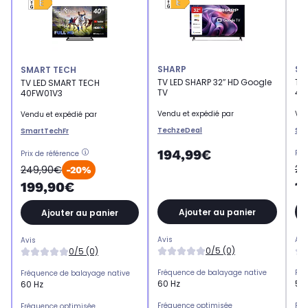
SHARP
SM
SMART TECH
TV LED SHARP 32″ HD Google
TV
TV LED SMART TECH
TV
40
40FW01V3
Vendu et expédié par
Ven
Vendu et expédié par
TechzeDeal
Sm
SmartTechFr
194,99€
Pri
Prix de référence
24
249,90€
-20%
1
199,90€
Ajouter au panier
Ajouter au panier
Avis
Avi
Avis
0/5 (0)
0/5 (0)
Fréquence de balayage native
Fré
Fréquence de balayage native
60 Hz
50
60 Hz
Fréquence optimisée
Fré
Fréquence optimisée