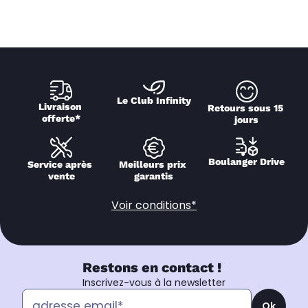
Le Club Infinity
Livraison 
Retours sous 15 
offerte*
jours
Boulanger Drive
Service après 
Meilleurs prix 
vente
garantis
Voir conditions*
Restons en contact !
Inscrivez-vous à la newsletter
Ok