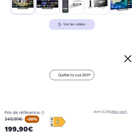
Voir les vidéos
Quitter la vue 360°
Prix de référence
dont 9,26€
d'éco-part.
oldPrice
249,90€
-20%
199,90€