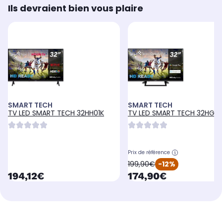
Ils devraient bien vous plaire
SMART TECH
SMART TECH
TV LED SMART TECH 32HH01K
TV LED SMART TECH 32HG01
Prix de référence
oldPrice
199,90€
-12%
currentPrice
currentPrice
194,12€
174,90€