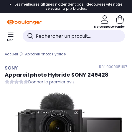
Les meilleures affaires n'attendent pas : découvrez vite notre
Accéder directement à la navigation
sélection à prix bradés.
Accéder directement au contenu
Me connecter
Panier
Accéder directement au pied de page
Menu
Accéder directement au chatbot
Accueil
Appareil photo Hybride
Réf. 900
0951197
SONY
Appareil photo Hybride
SONY
249428
Donner le premier avis