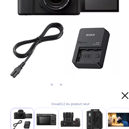
Visuel(s) du produit neuf