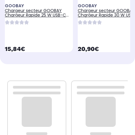
GOOBAY
GOOBAY
Chargeur secteur GOOBAY
Chargeur secteur GOOBAY
Chargeur Rapide 25 W USB-C
Chargeur Rapide 30 W USB
GaN Noir
(PD) GaN blanc
currentPrice
currentPrice
15,84€
20,90€