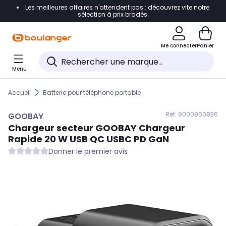
Les meilleures affaires n'attendent pas : découvrez vite notre
Accéder directement à la navigation
sélection à prix bradés.
Accéder directement au contenu
Me connecter
Panier
Accéder directement au pied de page
Menu
Accéder directement au chatbot
Accueil
Batterie pour téléphone portable
Réf. 900
0950836
GOOBAY
Chargeur secteur
GOOBAY
Chargeur
Rapide 20 W USB QC USBC PD GaN
Donner le premier avis