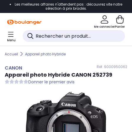
Les meilleures affaires n'attendent pas : découvrez vite notre
Accéder directement à la navigation
sélection à prix bradés.
Accéder directement au contenu
Me connecter
Panier
Accéder directement au pied de page
Menu
Accéder directement au chatbot
Accueil
Appareil photo Hybride
Réf. 900
0950062
CANON
Appareil photo Hybride
CANON
252739
Donner le premier avis