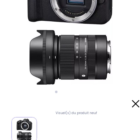
Visuel(s) du produit neuf