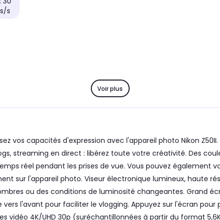
: 30
s/s
Voir plus
gissez vos capacités d'expression avec l'appareil photo Nikon Z50
logs, streaming en direct : libérez toute votre créativité. Des cou
s en temps réel pendant les prises de vue. Vous pouvez également
nt sur l'appareil photo. Viseur électronique lumineux, haute r
ombres ou des conditions de luminosité changeantes. Grand écran
e vers l'avant pour faciliter le vlogging. Appuyez sur l'écran pour 
nces vidéo 4K/UHD 30p (suréchantillonnées à partir du format 5,6