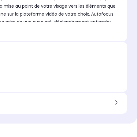
a mise au point de votre visage vers les éléments que
igne sur la plateforme vidéo de votre choix. Autofocus
et une prise de vue avec pré-déclenchement optimales
 des prises de vue à des sensibilités élevées. Le Nikon
 stéréo externe et d'une prise casque pour que vous
oignée confortable pour une prise en main stable.