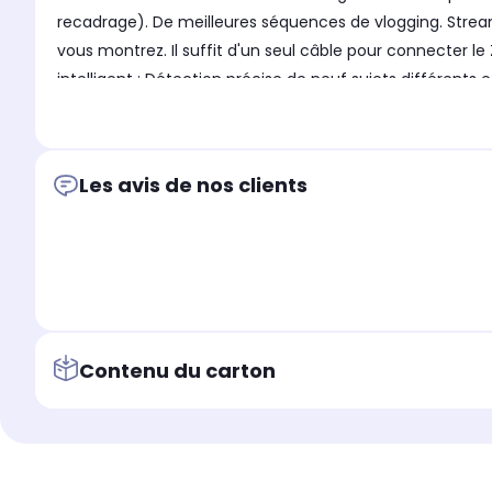
recadrage). De meilleures séquences de vlogging. Stream
vous montrez. Il suffit d'un seul câble pour connecter le
intelligent : Détection précise de neuf sujets différent
mode 3D, oiseaux et avions dédiés. Excellent en condition
Z50II est équipé d'un flash à ouverture automatique pra
puissiez surveiller la sortie du micro. Ultra-portable : L
Les avis de nos clients
Contenu du carton