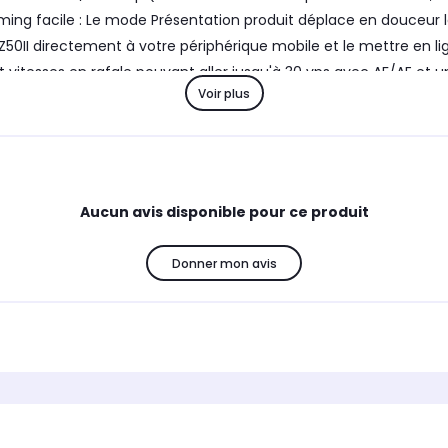
ing facile : Le mode Présentation produit déplace en douceur l
 Z50II directement à votre périphérique mobile et le mettre en l
s et vitesses en rafale pouvant aller jusqu'à 30 vps avec AF/AE 
Voir plus
s de faible luminosité : Des photos et des vidéos plus nettes lors
tique. Un meilleur son : Équipé d'une prise 3,5mm pour un micro
e Nikon Z50II ne pèse que 495g (boîtier seul) et est muni d'une p
Aucun avis disponible pour ce produit
Donner mon avis