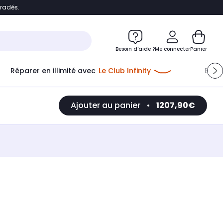
bradés.
e
Accéder directement au chatbot
Besoin d'aide ?
Me connecter
Panier
Réparer en illimité avec
Le Club Infinity
Econ
Ajouter au panier
•
1207,90€