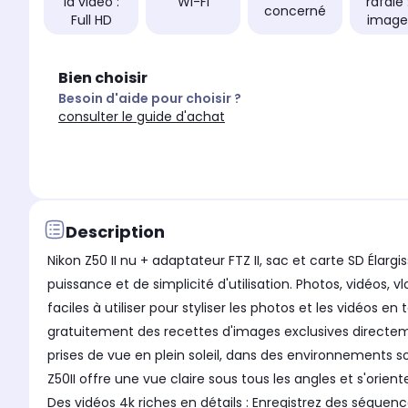
la vidéo :
Wi-Fi
rafale 
concerné
Full HD
image
Bien choisir
Besoin d'aide pour choisir ?
consulter le guide d'achat
Description
Nikon Z50 II nu + adaptateur FTZ II, sac et carte SD Élar
puissance et de simplicité d'utilisation. Photos, vidéos, v
faciles à utiliser pour styliser les photos et les vidéo
gratuitement des recettes d'images exclusives directeme
prises de vue en plein soleil, dans des environnements s
Z50II offre une vue claire sous tous les angles et s'orient
Des vidéos 4k riches en détails : Enregistrez des séque