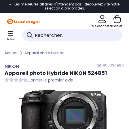
Les meilleures affaires n'attendent pas : découvrez vite notre
Accéder directement à la navigation
sélection à prix bradés.
Accéder directement au contenu
Me connecter
Panier
Accéder directement au pied de page
Menu
Accéder directement au chatbot
Accueil
Appareil photo Hybride
Réf. 900
0949813
NIKON
Appareil photo Hybride
NIKON
524851
Donner le premier avis