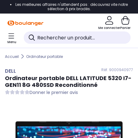
Les meilleures affaires n'attendent pas : découvrez vite notre
Accéder directement à la navigation
sélection à prix bradés.
Accéder directement au contenu
Me connecter
Panier
Accéder directement au pied de page
Menu
Accéder directement au chatbot
Accueil
Ordinateur portable
Réf. 900
0940977
DELL
Ordinateur portable
DELL
LATITUDE 5320 I7-
GEN11 8G 480SSD Reconditionné
Donner le premier avis