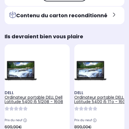
Contenu du carton reconditionné
Ils devraient bien vous plaire
DELL
DELL
Ordinateur portable DELL Dell
Ordinateur portable DELL De
Latitude 5400 i5 512GB - 16GB
Latitude 5400 i5 1To - 16GB
Prix du neuf
Prix du neuf
oldPrice
oldPrice
699,90€
899,00€