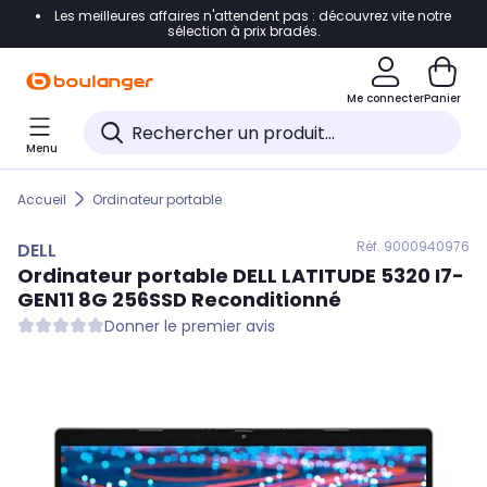
Les meilleures affaires n'attendent pas : découvrez vite notre
Accéder directement à la navigation
sélection à prix bradés.
Accéder directement au contenu
Me connecter
Panier
Accéder directement au pied de page
Menu
Accéder directement au chatbot
Accueil
Ordinateur portable
Réf. 900
0940976
DELL
Ordinateur portable
DELL
LATITUDE 5320 I7-
GEN11 8G 256SSD Reconditionné
Donner le premier avis