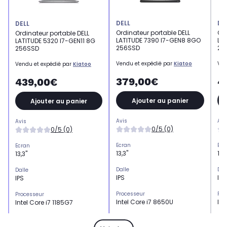
DELL
DE
DELL
Ordinateur portable DELL
Ord
Ordinateur portable DELL
LATITUDE 7390 I7-GEN8 8GO
LAT
LATITUDE 5320 I7-GEN11 8G
256SSD
25
256SSD
Vendu et expédié par
Kiatoo
Ven
Vendu et expédié par
Kiatoo
379,00€
4
439,00€
Ajouter au panier
Ajouter au panier
Avis
Avi
Avis
0/5 (0)
0/5 (0)
Ecran
Ecr
Ecran
13,3"
13,
13,3"
Dalle
Dal
Dalle
IPS
IPS
IPS
Processeur
Pro
Processeur
Intel Core i7 8650U
Int
Intel Core i7 1185G7
Nombre de coeurs
Nom
Nombre de coeurs
4 coeurs
4 
4 coeurs