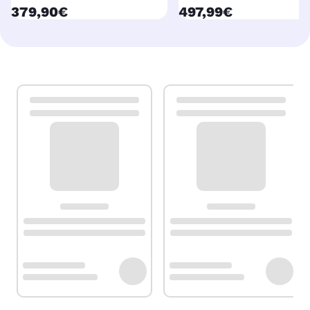
currentPrice
currentPrice
379,90€
497,99€