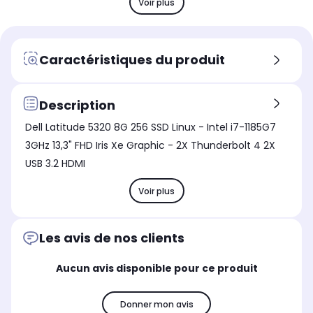
Voir plus
Stockage
Sto
Stockage
SSD 256 Go
SS
SSD 256 Go
Mémoire vive
Mém
Mémoire vive
Caractéristiques du produit
8 Go
8 
8 Go
Chargeur
Cha
Chargeur
fourni
fou
fourni
Description
Type de charnière
Typ
Type de charnière
Dell Latitude 5320 8G 256 SSD Linux - Intel i7-1185G7
Standard
St
Standard
3GHz 13,3" FHD Iris Xe Graphic - 2X Thunderbolt 4 2X
Norme Wifi
Nor
Norme Wifi
USB 3.2 HDMI
Wifi 5 (N/AC)
Wif
Wifi 6 (AX)
Bluetooth
Blu
Bluetooth
Voir plus
Oui
Ou
Oui
Les avis de nos clients
Aucun avis disponible pour ce produit
Donner mon avis