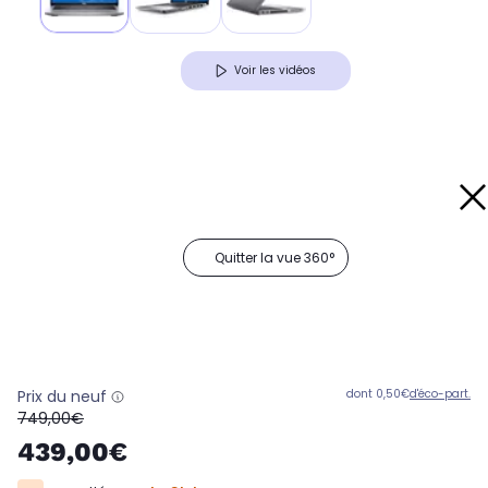
Voir les vidéos
Quitter la vue 360°
Prix du neuf
dont 0,50€
d'éco-part.
oldPrice
749,00€
439,00€