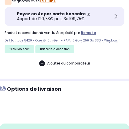
cagnottés avec
Le Club+
Payez en 4x par carte bancaire
Apport de 120,73€ puis 3x 109,75€
produit reconditionné
vendu & expédié par
Remake
Dell Latitude 5420 - Core i5 10th Gen. - RAM: 16 Go - 256 Go SSD - Windows 11
Pro Pré-installé - Grade B => présente des signes d'usures modérées ( petites
griffes et/ou rayures ) - Livré avec son chargeur. Facture à votre nom +
Très Bon état
Batterie d'occasion
Garantie 1 an. Envoi rapide et soigné !!!
Ajouter au comparateur
Options de livraison