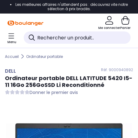
Les meilleures affaires n'attendent pas : découvrez vite notre
Accéder directement à la navigation
sélection à prix bradés.
Accéder directement au contenu
Me connecter
Panier
Accéder directement au pied de page
Menu
Accéder directement au chatbot
Accueil
Ordinateur portable
Réf. 900
0940892
DELL
Ordinateur portable
DELL
LATITUDE 5420 I5-
11 16Go 256GoSSD Li Reconditionné
Donner le premier avis