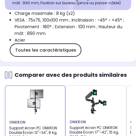
mât : 890 mm, Fixation sur bureau (pince ou passe-câble)
Charge maximale : 8 kg (x2)
VESA : 75x75, 100x100 mm ; Inclinaison : -45° ~ +45° ;
Pivotement : 180° ; Extension : 100 mm ; Hauteur du
mât : 890 mm
Acier
Toutes les caractéristiques
Comparer avec des produits similaires
ONKRON
ON
ONKRON
Support écran PC ONKRON
Su
Support écran PC ONKRON
Double Écran 17"–42", 15 kg,
Dou
Double Écran 13"–34", 8 kg,