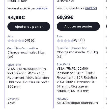
G140-B Noir
ma
D208E-B Noir
Vendu et expédié par
ONKRON
Ven
Vendu et expédié par
ONKRON
69,99€
8
44,99€
Ajouter au panier
Ajouter au panier
Avis
Avi
Avis
0/5 (0)
0/5 (0)
Quantité - Composition
Qua
Quantité - Composition
Charge maximale : 2-15 kg
Ch
Charge maximale : 8 kg
(x2)
(x2)
Spécificité
Spé
Spécificité
VESA : 75x75, 100x100 ;
VES
VESA : 75x75, 100x100 mm ;
Inclinaison : -45° ~ +90° ;
Ang
Inclinaison : -45° ~ +45° ;
Pivotement : 180° ; Rotation
+90
Pivotement : 180° ; Extension
VESA : 360° ; Extension : 0-
180
: 100 mm ; Hauteur du mât :
571 mm ; Réglage en
de
890 mm
hauteur : 107-614 mm
Matériau
Mat
Matériau
Acier, plastique, aluminium
Aci
Acier
Type
Typ
Type