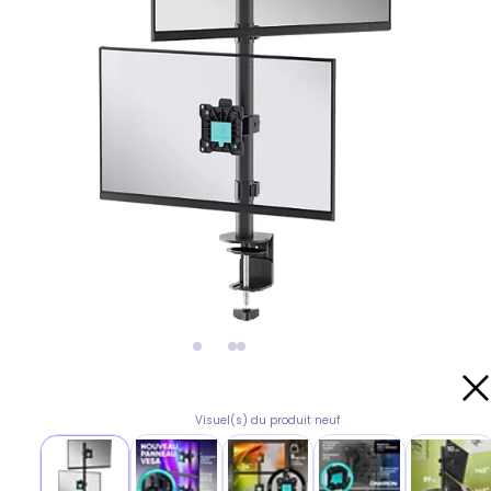
Visuel(s) du produit neuf