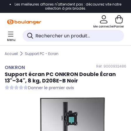
Les meilleures affaires n'attendent pas : découvrez vite notre
Accéder directement à la navigation
sélection à prix bradés.
Accéder directement au contenu
Me connecter
Panier
Accéder directement au pied de page
Menu
Accéder directement au chatbot
Accueil
Support PC - Ecran
Réf. 900
0932486
ONKRON
Support écran PC
ONKRON
Double Écran
13"–34", 8 kg, D208E-B Noir
Donner le premier avis