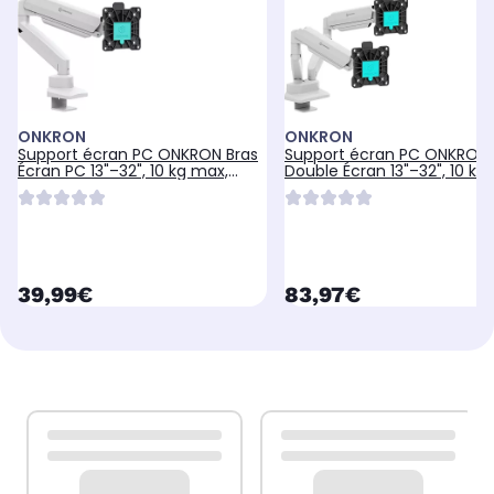
ONKRON
ONKRON
Support écran PC ONKRON Bras
Support écran PC ONKRON
Écran PC 13"–32", 10 kg max,
Double Écran 13"–32", 10 kg
G80-BW
G160-BW
currentPrice
currentPrice
39,99€
83,97€