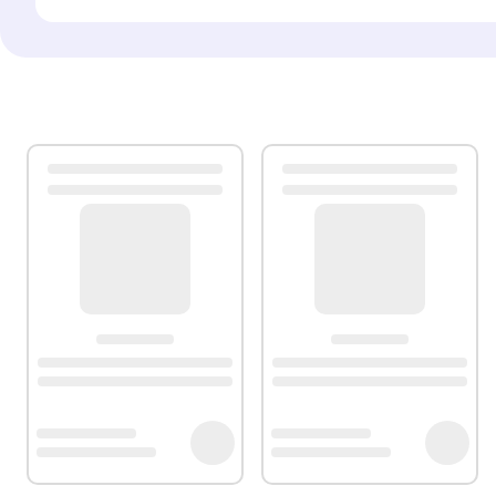
Protection de sécurité avec arrêt automatique : Oui.
Programmateur journalier et hebdomadaire : Oui.
Capteur d’arrêt automatique en cas d’ouverture des fen
Élément chauffant en céramique PTC de sécurité : Oui.
IP22 : Convient pour une utilisation en salle de bains.
Couleur : Noir.
Dimensions (LxHxP) : 57 x 23 x 15.5 cm.
Poids : 2.6 Kg.