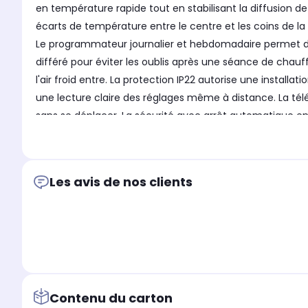
en température rapide tout en stabilisant la diffusion de c
écarts de température entre le centre et les coins de la
Le programmateur journalier et hebdomadaire permet de pl
différé pour éviter les oublis après une séance de chau
l'air froid entre. La protection IP22 autorise une install
une lecture claire des réglages même à distance. La t
sans se déplacer. La sécurité avec arrêt automatique en c
- Type de produit : Chauffage soufflant céramique.
Puissance : 1200/2000 W.
Surface traitée : 20 m2.
Les avis de nos clients
Température réglable : 10 à 49 °C.
Connecté : Non.
Mode ventilation : Oui.
Affichage LED : Oui.
Télécommande : Oui
Minuterie 24 h : Oui.
Compatible salle de bains : Oui.
Contenu du carton