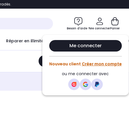
bradés.
e
Accéder directement au chatbot
Besoin d'aide ?
Me connecter
Panier
Réparer en illimité avec
Le Club Infinity
Econ
Me connecter
Ajouter au panier
•
90,07€
Nouveau client
Créer mon compte
ou me connecter avec