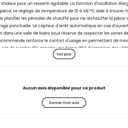
haleur pour un ressenti agréable. La fonction d'oscillation élargi
 pièce. Le réglage de température de 10 à 49 °C aide à trouver 
anifier les périodes de chauffe pour ne réchauffer la pièce qu'a
ffage ponctuelle. Le capteur d'arrêt automatique en cas d'ouver
ation dans une salle de bains sous réserve de respecter les zones 
élécommande renforce le confort d'usage en permettant de mod
as de surchauffe apporte une tranquillité d'esprit lors des utili
Voir plus
Aucun avis disponible pour ce produit
Donner mon avis