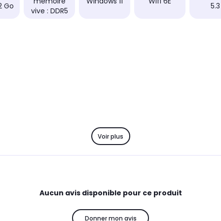
mémoire
Windows 11
Wifi 6E
32 Go
5.3
vive : DDR5
Voir plus
Aucun avis disponible pour ce produit
Donner mon avis