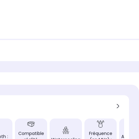
Compatible
Fréquence
th :
Aliment