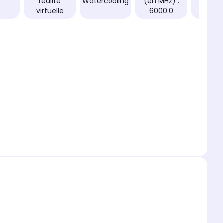
réalité
Watercooling
(en MHz) :
: 750
virtuelle
6000.0