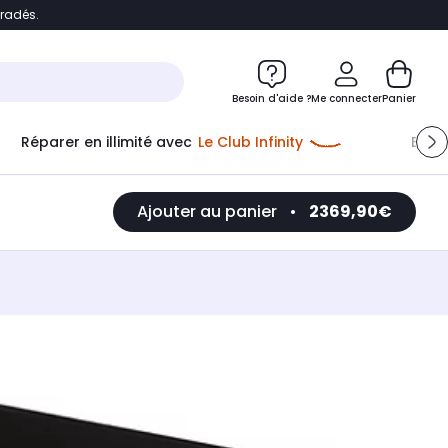
bradés.
e
Accéder directement au chatbot
Besoin d'aide ?
Me connecter
Panier
Réparer en illimité avec
Le Club Infinity
Econ
Ajouter au panier
•
2369,90€