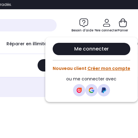
bradés.
e
Accéder directement au chatbot
Besoin d'aide ?
Me connecter
Panier
Réparer en illimité avec
Le Club Infinity
Econ
Me connecter
Ajouter au panier
•
488,99€
Nouveau client
Créer mon compte
ou me connecter avec