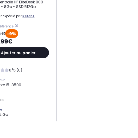
entrale HP EliteDesk 800
 - 8Go - SSD 512Go
t expédié par
Refabz
référence
00€
-9%
,99€
Ajouter au panier
0/5 (0)
eur
Core i5-8500
rs
ge
2 Go
 vive