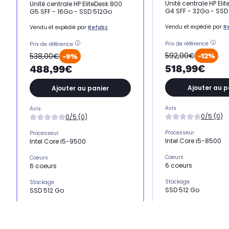
Unité centrale HP Eli
Unité centrale HP EliteDesk 800
G4 SFF - 32Go - SSD
G5 SFF - 16Go - SSD 512Go
Vendu et expédié par
R
Vendu et expédié par
Refabz
Prix de référence
Prix de référence
592,00€
538,00€
-12%
-9%
518,99€
488,99€
Ajouter au p
Ajouter au panier
Avis
Avis
0/5 (0)
0/5 (0)
Processeur
Processeur
Intel Core i5-8500
Intel Core i5-9500
Coeurs
Coeurs
6 coeurs
6 coeurs
Stockage
Stockage
SSD 512 Go
SSD 512 Go
Mémoire vive
Mémoire vive
32 Go
16 Go