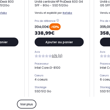
teDesk 800
Unité centrale HP ProDesk 600 G4
Unité c
 512Go
SFF - 8Go - SSD 512Go
G5 SFF
efabz
Vendu et expédié par
Refabz
Vendu e
Prix de référence
Prix de 
394,00€
395,
-13%
338,99€
358
anier
Ajouter au panier
Avis
Avis
0/5 (0)
Processeur
Process
Intel Core i3-8100
Intel 
Coeurs
Coeurs
4 coeurs
6 coeu
Stockage
Stocka
SSD 512 Go
SSD 51
Mémoire vive
Mémoire
8 Go
8 Go
Voir plus