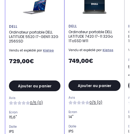
DELL
HP
DELL
Ordinateur portable DELL
Ord
Ordinateur portable DELL
LATITUDE 7420 I7-11 32Go
Eli
LATITUDE 5520 I7-GEN11 32G
1ToSSD W11
1To
256SSD
Vendu et expédié par
Kiatoo
Ven
Vendu et expédié par
Kiatoo
749,00€
729,00€
Pri
52
4
Ajouter au panier
Ajouter au panier
Avis
Avi
Avis
0/5 (0)
0/5 (0)
Ecran
Ecr
Ecran
14"
14"
15,6"
Dalle
Dal
Dalle
IPS
LED
IPS