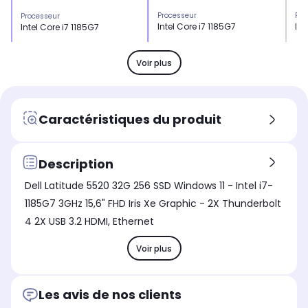
Processeur
Pro
Processeur
Intel Core i7 1185G7
Int
Intel Core i7 1185G7
Nombre de coeurs
Nom
Nombre de coeurs
4 coeurs
-
-
Voir plus
Stockage
Sto
Stockage
SSD 1 To
SSD
SSD 256 Go
Mémoire vive
Mém
Mémoire vive
Caractéristiques du produit
32 Go
16
32 Go
Chargeur
Cha
Chargeur
fourni
fou
fourni
Description
Type de charnière
Typ
Type de charnière
Dell Latitude 5520 32G 256 SSD Windows 11 - Intel i7-
Standard
St
Standard
1185G7 3GHz 15,6" FHD Iris Xe Graphic - 2X Thunderbolt
Norme Wifi
Nor
Norme Wifi
4 2X USB 3.2 HDMI, Ethernet
Wifi 6 (AX)
Wif
Wifi 5 (N/AC)
Bluetooth
Blu
Bluetooth
Voir plus
Oui
Ou
Oui
Les avis de nos clients