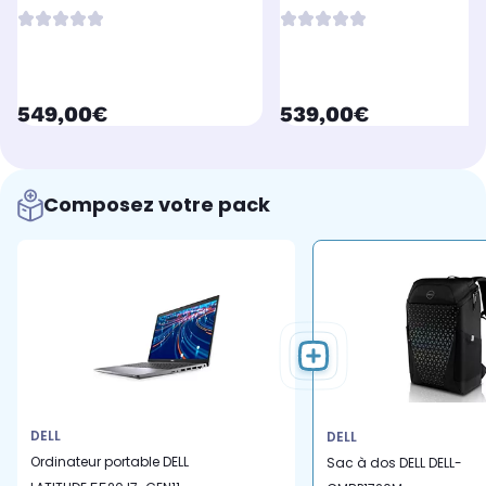
E7470 14" i7-6600U
7490 - 8Go - SSD 512Go
currentPrice
currentPrice
549,00€
539,00€
Composez votre pack
DELL
DELL
Ordinateur portable DELL
Sac à dos DELL DELL-