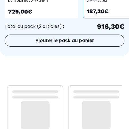
LATITUDE 5520 I7-GEN11
GMBP1720M
32G 256SSD
187,30€
729,00€
916,30€
Total du pack (2 articles) :
Ajouter le pack au panier