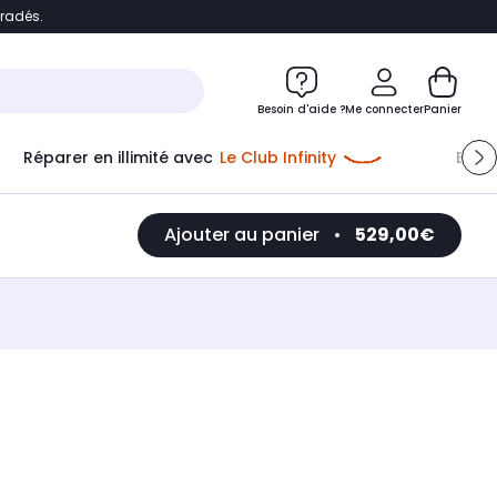
bradés.
e
Accéder directement au chatbot
Besoin d'aide ?
Me connecter
Panier
Réparer en illimité avec
Le Club Infinity
Econ
Ajouter au panier
•
529,00€