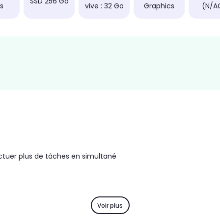
SSD 256 Go
ls
vive : 32 Go
Graphics
(N/A
tuer plus de tâches en simultané
Voir plus