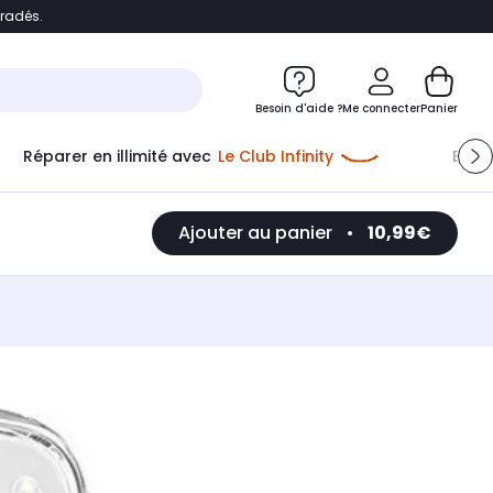
bradés.
e
Accéder directement au chatbot
Besoin d'aide ?
Me connecter
Panier
Réparer en illimité avec
Le Club Infinity
Econ
Ajouter au panier
•
10,99€