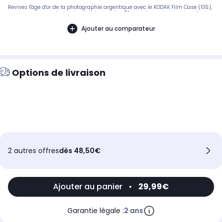
Revivez l'âge d'or de la photographie argentique avec le KODAK Film Case (135),
un accessoire au design inspiré des années 70 pensé pour les passionnés de
pellicule. Compact et élégant, ce boîtier permet de transporter jusqu'à 5
rouleaux de film 135 mm, parfaitement organisés et protégés
Ajouter au comparateur
Options de livraison
2 autres offres
dès 48,50€
Ajouter au panier
•
29,99€
Garantie légale :
2 ans