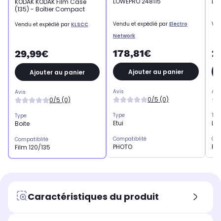
LOWEPRO 248115
Log
KODAK KODAK Film Case
(135) - Boîtier Compact
Vendu et expédié par
Electro
Ven
Vendu et expédié par
KLSCC
Network
178,81€
2
29,99€
Ajouter au panier
Ajouter au panier
Avis
Avi
Avis
0/5 (0)
0/5 (0)
Type
Typ
Type
Etui
Log
Boite
Compatiblité
Com
Compatiblité
PHOTO
PH
Film 120/135
Caractéristiques du produit