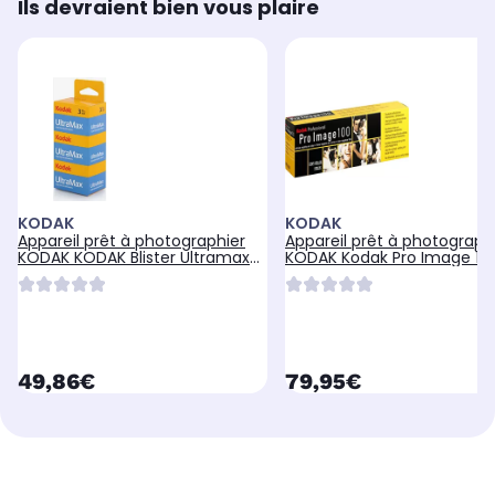
Ils devraient bien vous plaire
KODAK
KODAK
Appareil prêt à photographier
Appareil prêt à photograph
KODAK KODAK Blister Ultramax
KODAK Kodak Pro Image 10
135-24 Tpack - Pa
Film Couleur 35mm,
currentPrice
currentPrice
49,86€
79,95€