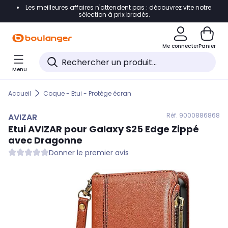
Les meilleures affaires n'attendent pas : découvrez vite notre
Accéder directement à la navigation
sélection à prix bradés.
Accéder directement au contenu
Me connecter
Panier
Accéder directement au pied de page
Menu
Accéder directement au chatbot
Accueil
Coque - Etui - Protège écran
Réf. 900
0886868
AVIZAR
Etui
AVIZAR
pour Galaxy S25 Edge Zippé
avec Dragonne
Donner le premier avis