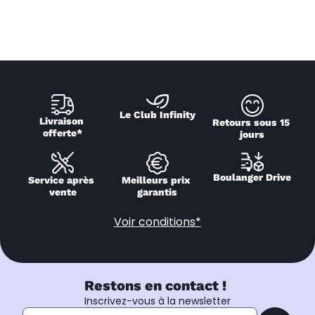
Le Club Infinity
Livraison 
Retours sous 15 
offerte*
jours
Boulanger Drive
Service après 
Meilleurs prix 
vente
garantis
Voir conditions*
Restons en contact !
Inscrivez-vous à la newsletter