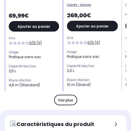
Candy - Hoover
Can
269,00€
1
69,99€
Ajouter au panier
Ajouter au panier
Avis
Avi
Avis
0/5 (0)
0/5 (0)
Usage
Us
Usage
Pratique sans sac
Pr
Pratique sans sac
Capacité bac/sac
Cap
Capacité bac/sac
2,0 L
2,5
2,5 L
Rayon d'action
Ray
Rayon d'action
10 m (Grand)
10
4,8 m (Standard)
Niveau sonore
Niv
Niveau sonore
68 dB
68
79 dB
Voir plus
Puissance
Pui
Puissance
850 W
85
700 W
Poids
Poi
Poids
Caractéristiques du produit
10,30 Kg
7,7
2,92 Kg