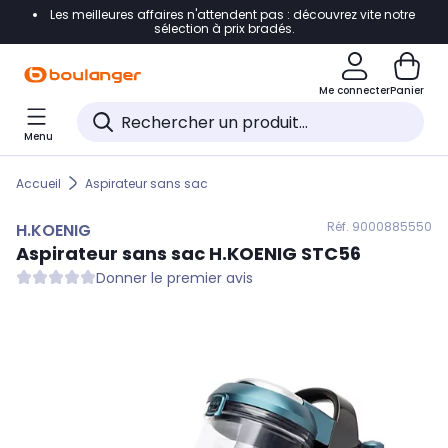
Les meilleures affaires n'attendent pas : découvrez vite notre
Accéder directement à la navigation
sélection à prix bradés.
Accéder directement au contenu
Me connecter
Panier
Accéder directement au pied de page
Menu
Accéder directement au chatbot
Accueil
Aspirateur sans sac
Réf. 900
0885550
H.KOENIG
Aspirateur sans sac
H.KOENIG
STC56
Donner le premier avis