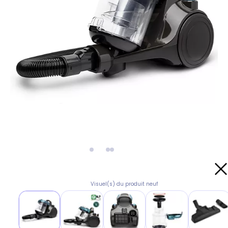
Visuel(s) du produit neuf