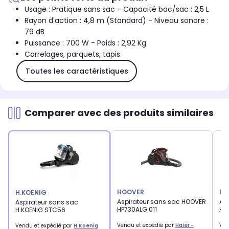
Usage : Pratique sans sac - Capacité bac/sac : 2,5 L
Rayon d'action : 4,8 m (Standard) - Niveau sonore :
79 dB
Puissance : 700 W - Poids : 2,92 Kg
Carrelages, parquets, tapis
Toutes les caractéristiques
Comparer avec des produits similaires
HOOVER
HO
H.KOENIG
Aspirateur sans sac HOOVER
As
Aspirateur sans sac
HP730ALG 011
HP4
H.KOENIG STC56
Vendu et expédié par
Haier -
Ven
Vendu et expédié par
H.Koenig