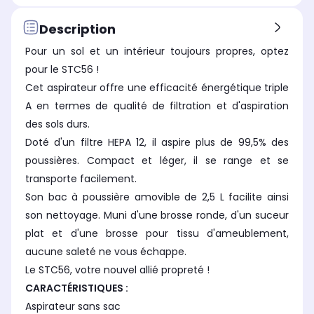
Type de sols
Typ
Type de sols
Carrelages, parquets, tapis,
Car
Carrelages, parquets, tapis
Description
moquettes
mo
Pour un sol et un intérieur toujours propres, optez
Pour quelle utilisation
Pou
Pour quelle utilisation
pour le STC56 !
pour aspirer en profondeur,
pou
pour aspirer en profondeur,
pratique sans sac
pr
pratique sans sac
Cet aspirateur offre une efficacité énergétique triple
A en termes de qualité de filtration et d'aspiration
Commande électronique à la
Com
Commande électronique à la
poignée
poi
poignée
des sols durs.
Non
No
Non
Doté d'un filtre HEPA 12, il aspire plus de 99,5% des
Brosse principale
Bro
Brosse principale
poussières. Compact et léger, il se range et se
Brosse 2 en1 (sols durs et
Bro
Brosse 2 en1 (sols durs et
moquettes)
mo
moquettes)
transporte facilement.
Son bac à poussière amovible de 2,5 L facilite ainsi
son nettoyage. Muni d'une brosse ronde, d'un suceur
plat et d'une brosse pour tissu d'ameublement,
aucune saleté ne vous échappe.
Le STC56, votre nouvel allié propreté !
CARACTÉRISTIQUES :
Aspirateur sans sac