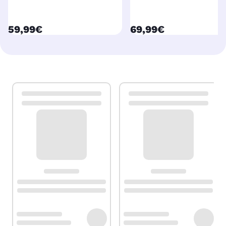
currentPrice
currentPrice
59,99€
69,99€