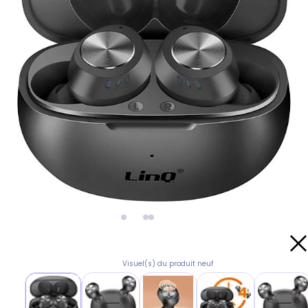
Visuel(s) du produit neuf