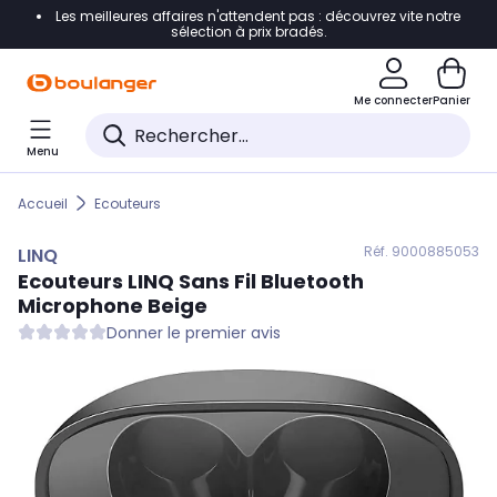
Les meilleures affaires n'attendent pas : découvrez vite notre
Accéder directement à la navigation
sélection à prix bradés.
Accéder directement au contenu
Me connecter
Panier
Accéder directement au pied de page
Menu
Accéder directement au chatbot
Accueil
Ecouteurs
Réf. 900
0885053
LINQ
Ecouteurs
LINQ
Sans Fil Bluetooth
Microphone Beige
Donner le premier avis