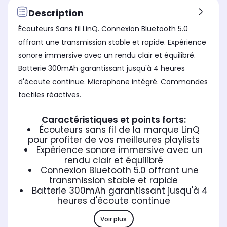
Confort d'écoute
Con
Description
Confort d'écoute
intra-auriculaire
int
intra-auriculaire
Écouteurs Sans fil LinQ. Connexion Bluetooth 5.0
Autonomie totale
Aut
Autonomie totale
offrant une transmission stable et rapide. Expérience
jusqu'à 12h
jus
jusqu'à 12h
sonore immersive avec un rendu clair et équilibré.
Autonomie des écouteurs
Aut
Autonomie des écouteurs
jusqu'à 25h
ju
jusqu'à 4h
Batterie 300mAh garantissant jusqu'à 4 heures
d'écoute continue. Microphone intégré. Commandes
Temps de charge des écouteurs
Tem
Temps de charge des écouteurs
Non concerné
2h
Non concerné
tactiles réactives.
Caractéristiques et points forts:
Écouteurs sans fil de la marque LinQ
pour profiter de vos meilleures playlists
Expérience sonore immersive avec un
rendu clair et équilibré
Connexion Bluetooth 5.0 offrant une
transmission stable et rapide
Batterie 300mAh garantissant jusqu'à 4
heures d'écoute continue
Voir plus