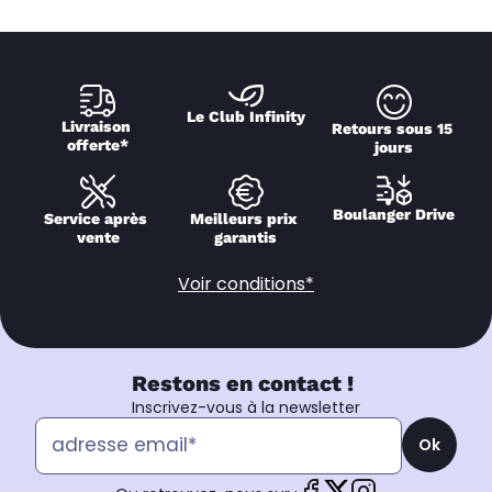
Le Club Infinity
Livraison 
Retours sous 15 
offerte*
jours
Boulanger Drive
Service après 
Meilleurs prix 
vente
garantis
Voir conditions*
Restons en contact !
Inscrivez-vous à la newsletter
Ok