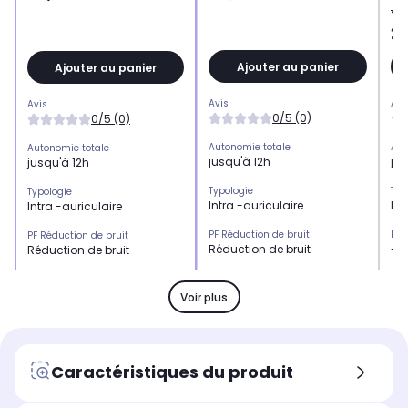
40
2
Ajouter au panier
Ajouter au panier
Avis
Avi
Avis
0/5 (0)
0/5 (0)
Autonomie totale
Aut
Autonomie totale
jusqu'à 12h
jus
jusqu'à 12h
Typologie
Typ
Typologie
Intra -auriculaire
Int
Intra -auriculaire
PF Réduction de bruit
PF 
PF Réduction de bruit
Réduction de bruit
-
Réduction de bruit
Kit mains libres
Kit
Kit mains libres
Oui
Ou
Oui
Voir plus
Résistance
Rés
Résistance
-
Plu
-
PF contrôle
PF 
PF contrôle
Caractéristiques du produit
Contrôlez les appels et la
Con
Contrôlez les appels et la
musique
mu
musique