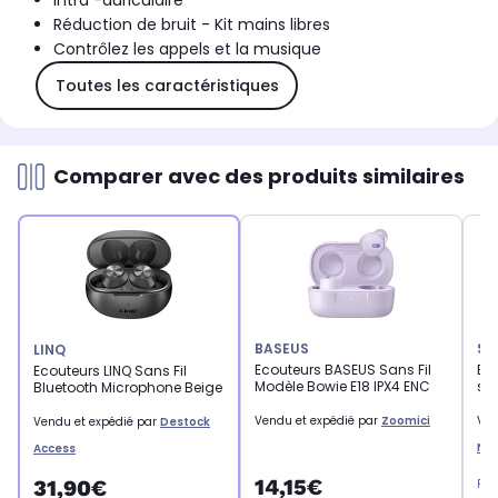
Intra -auriculaire
Réduction de bruit - Kit mains libres
Contrôlez les appels et la musique
Toutes les caractéristiques
Comparer avec des produits similaires
BASEUS
SU
LINQ
Ecouteurs BASEUS Sans Fil
Eco
Ecouteurs LINQ Sans Fil
Modèle Bowie E18 IPX4 ENC
sud
Bluetooth Microphone Beige
Vendu et expédié par
Zoomici
Ven
Vendu et expédié par
Destock
Ne
Access
14,15€
31,90€
Pri