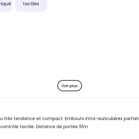
iqué
tactiles
Voir plus
eau très tendance et compact. Embouts intra-auriculaires parfai
ontrôle tactile. Distance de portée 10m.