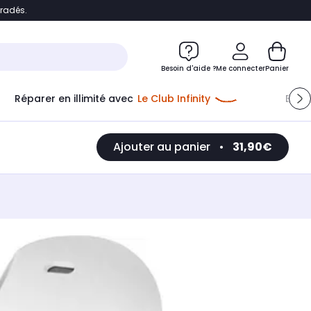
bradés.
e
Accéder directement au chatbot
Besoin d'aide ?
Me connecter
Panier
Réparer en illimité avec
Le Club Infinity
Econ
Ajouter au panier
•
31,90€