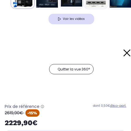
Voir les vidéos
Quitter la vue 360°
Prix de référence
dont 0,50€
d'éco-part.
oldPrice
2619,90€
-15%
2229,90€