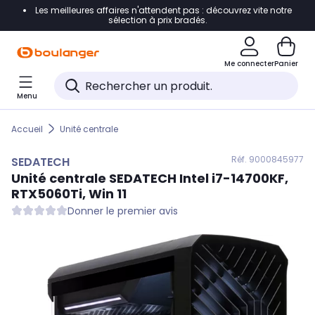
Les meilleures affaires n'attendent pas : découvrez vite notre
Accéder directement à la navigation
sélection à prix bradés.
Accéder directement au contenu
Me connecter
Panier
Accéder directement au pied de page
Menu
Accéder directement au chatbot
Accueil
Unité centrale
Réf. 900
0845977
SEDATECH
Unité centrale
SEDATECH
Intel i7-14700KF,
RTX5060Ti, Win 11
Donner le premier avis