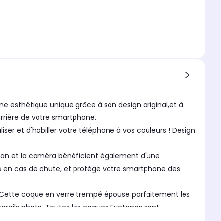
ne esthétique unique grâce à son design original,et à
e arrière de votre smartphone.
er et d'habiller votre téléphone à vos couleurs ! Design
écran et la caméra bénéficient également d'une
cs en cas de chute, et protège votre smartphone des
 ! Cette coque en verre trempé épouse parfaitement les
areils photo. Toutes les coques Evetanes sont