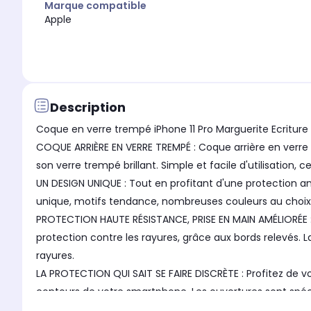
Marque compatible
Apple
Description
Coque en verre trempé iPhone 11 Pro Marguerite Ecritur
COQUE ARRIÈRE EN VERRE TREMPÉ : Coque arrière en verre t
son verre trempé brillant. Simple et facile d'utilisation, 
UN DESIGN UNIQUE : Tout en profitant d'une protection a
unique, motifs tendance, nombreuses couleurs au choix, 
PROTECTION HAUTE RÉSISTANCE, PRISE EN MAIN AMÉLIORÉE : 
protection contre les rayures, grâce aux bords relevés
rayures.
LA PROTECTION QUI SAIT SE FAIRE DISCRÈTE : Profitez de 
contours de votre smartphone. Les ouvertures sont spéc
compatibles avec la charge à induction.