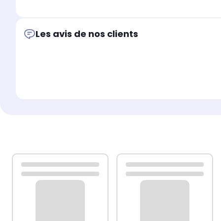
GARANTIE DE QUALITÉ : Marque française créée en 2010 à A
Étude de vos besoins, sélection des matériaux, finitions
Les avis de nos clients