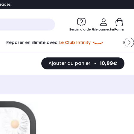
bradés.
e
Accéder directement au chatbot
Besoin d'aide ?
Me connecter
Panier
Réparer en illimité avec
Le Club Infinity
Econ
Ajouter au panier
•
10,99€