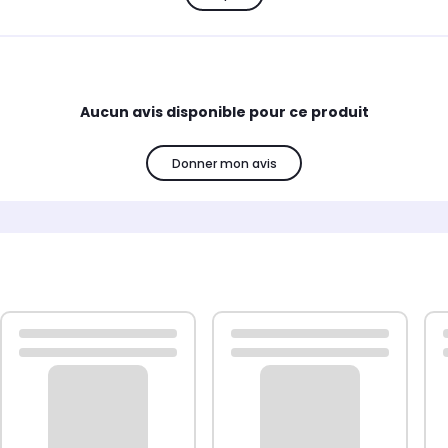
ubagne, elle se distingue par la qualité de ses accessoires pour
, impressions : votre satisfaction est au cœur de nos préoccupati
Aucun avis disponible pour ce produit
Donner mon avis