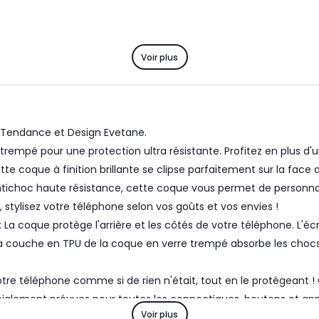
Voir plus
e Tendance et Design Evetane.
rempé pour une protection ultra résistante. Profitez en plus d'u
cette coque à finition brillante se clipse parfaitement sur la fac
ntichoc haute résistance, cette coque vous permet de personnalis
stylisez votre téléphone selon vos goûts et vos envies !
La coque protège l'arrière et les côtés de votre téléphone. L'
. La couche en TPU de la coque en verre trempé absorbe les cho
votre téléphone comme si de rien n'était, tout en le protégeant
ialement prévues pour toutes les connectiques, boutons et app
Voir plus