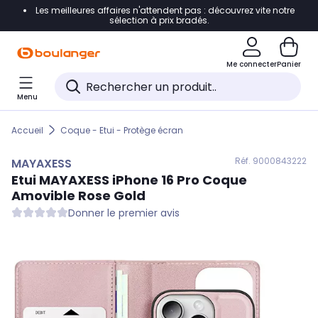
Les meilleures affaires n'attendent pas : découvrez vite notre
Accéder directement à la navigation
sélection à prix bradés.
Accéder directement au contenu
Me connecter
Panier
Accéder directement au pied de page
Menu
Accéder directement au chatbot
Accueil
Coque - Etui - Protège écran
Réf. 900
0843222
MAYAXESS
Etui
MAYAXESS
iPhone 16 Pro Coque
Amovible Rose Gold
Donner le premier avis