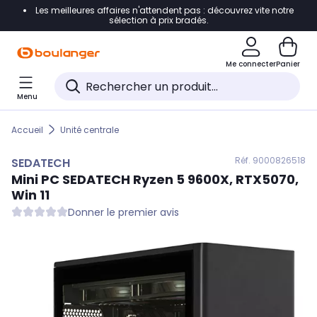
Les meilleures affaires n'attendent pas : découvrez vite notre
Accéder directement à la navigation
sélection à prix bradés.
Accéder directement au contenu
Me connecter
Panier
Accéder directement au pied de page
Menu
Accéder directement au chatbot
Accueil
Unité centrale
Réf. 900
0826518
SEDATECH
Mini PC
SEDATECH
Ryzen 5 9600X, RTX5070,
Win 11
Donner le premier avis