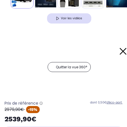
Voir les vidéos
Quitter la vue 360°
Prix de référence
dont 0,50€
d'éco-part.
oldPrice
2979,90€
-15%
2539,90€