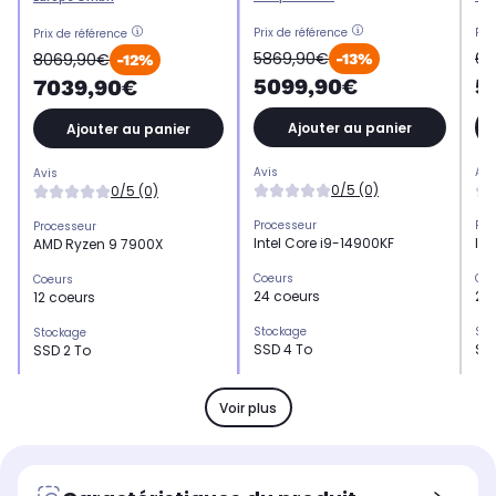
Prix de référence
Pri
Prix de référence
5869,90€
61
8069,90€
-13%
-12%
5099,90€
5
7039,90€
Ajouter au panier
Ajouter au panier
Avis
Avi
Avis
0/5 (0)
0/5 (0)
Processeur
Pro
Processeur
Intel Core i9-14900KF
Int
AMD Ryzen 9 7900X
Coeurs
Coe
Coeurs
24 coeurs
24
12 coeurs
Stockage
Sto
Stockage
SSD 4 To
SS
SSD 2 To
Mémoire vive
Mém
Mémoire vive
128 Go
12
32 Go
Voir plus
Format de mémoire vive
For
Format de mémoire vive
DDR5
DD
DDR5
Référence du processeur
Réf
Référence du processeur