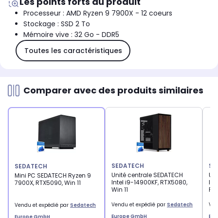
Les points forts du produit
Processeur : AMD Ryzen 9 7900X - 12 coeurs
Stockage : SSD 2 To
Mémoire vive : 32 Go - DDR5
Toutes les caractéristiques
Comparer avec des produits similaires
SEDATECH
SE
SEDATECH
Unité centrale SEDATECH
Un
Mini PC SEDATECH Ryzen 9
Intel i9-14900KF, RTX5080,
Int
7900X, RTX5090, Win 11
Win 11
RTX
Vendu et expédié par
Sedatech
Ven
Vendu et expédié par
Sedatech
Europe GmbH
Eu
Europe GmbH