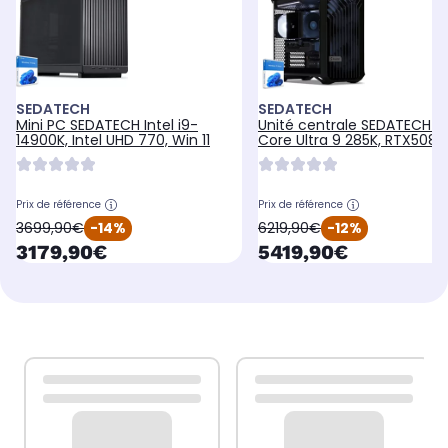
SEDATECH
SEDATECH
Mini PC SEDATECH Intel i9-
Unité centrale SEDATECH In
14900K, Intel UHD 770, Win 11
Core Ultra 9 285K, RTX5080
11
Prix de référence
Prix de référence
oldPrice
oldPrice
3699,90€
-14%
6219,90€
-12%
currentPrice
currentPrice
3179,90€
5419,90€