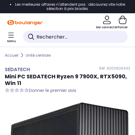
Les meilleures affaires n'attendent pas : découvrez vite notre
Accéder directement à la navigation
sélection à prix bradés.
Accéder directement au contenu
Me connecter
Panier
Accéder directement au pied de page
Menu
Accéder directement au chatbot
Accueil
Unité centrale
Réf. 900
0826443
SEDATECH
Mini PC
SEDATECH
Ryzen 9 7900X, RTX5090,
Win 11
Donner le premier avis