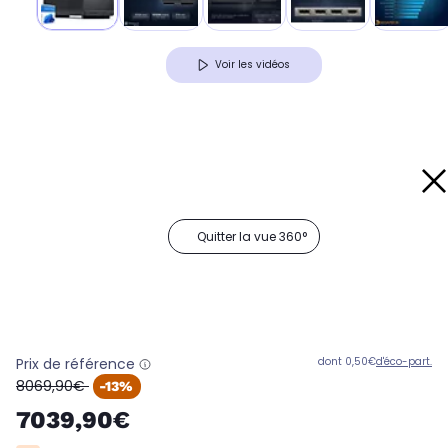
Voir les vidéos
Quitter la vue 360°
Prix de référence
dont 0,50€
d'éco-part.
oldPrice
8069,90€
-13%
7039,90€