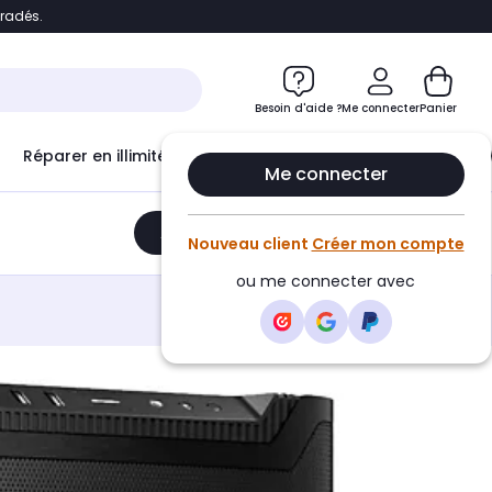
bradés.
e
Accéder directement au chatbot
Besoin d'aide ?
Me connecter
Panier
Réparer en illimité avec
Le Club Infinity
Econ
Me connecter
Ajouter au panier
•
2119,90€
Nouveau client
Créer mon compte
ou me connecter avec