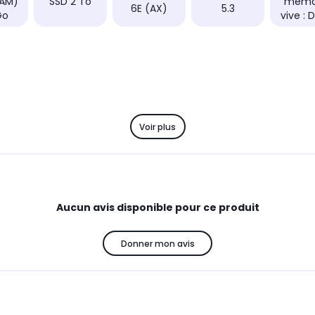
RAM)
SSD 2 To
mémo
6E (AX)
5.3
Go
vive : 
Voir plus
Aucun avis disponible pour ce produit
Donner mon avis