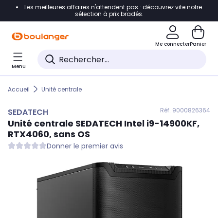
Les meilleures affaires n'attendent pas : découvrez vite notre
Accéder directement à la navigation
sélection à prix bradés.
Accéder directement au contenu
Me connecter
Panier
Accéder directement au pied de page
Menu
Accéder directement au chatbot
Accueil
Unité centrale
Réf. 900
0826364
SEDATECH
Unité centrale
SEDATECH
Intel i9-14900KF,
RTX4060, sans OS
Donner le premier avis