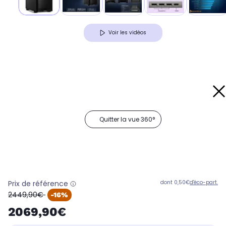
Voir les vidéos
Quitter la vue 360°
Prix de référence
dont 0,50€
d'éco-part.
oldPrice
2449,90€
-16%
2069,90€