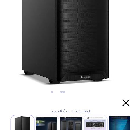
Visuel(s) du produit neuf