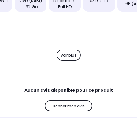
s 11
vive (RAM)
résolution :
SSD 2 To
6E (A
: 32 Go
Full HD
Voir plus
Aucun avis disponible pour ce produit
Donner mon avis