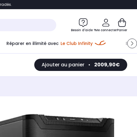
bradés.
e
Accéder directement au chatbot
Besoin d'aide ?
Me connecter
Panier
Réparer en illimité avec
Le Club Infinity
Econ
Ajouter au panier
•
2009,90€