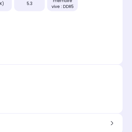
mémoire
X)
5.3
vive : DDR5