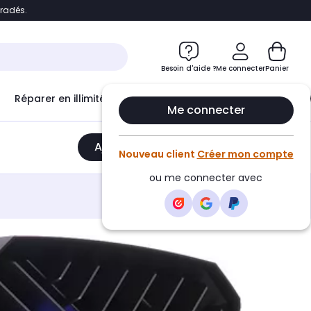
bradés.
e
Accéder directement au chatbot
Besoin d'aide ?
Me connecter
Panier
Réparer en illimité avec
Le Club Infinity
Econ
Me connecter
Ajouter au panier
•
2699,90€
Nouveau client
Créer mon compte
ou me connecter avec