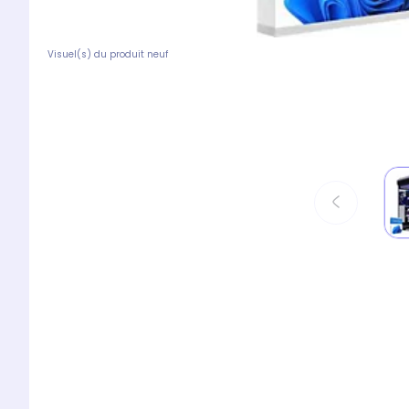
Visuel(s) du produit neuf