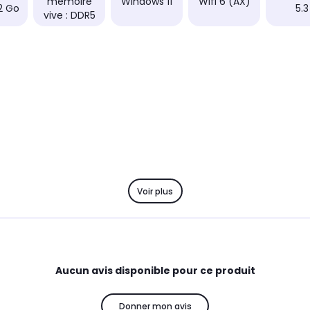
mémoire
Windows 11
Wifi 6 (AX)
32 Go
5.3
vive : DDR5
Voir plus
Aucun avis disponible pour ce produit
Donner mon avis