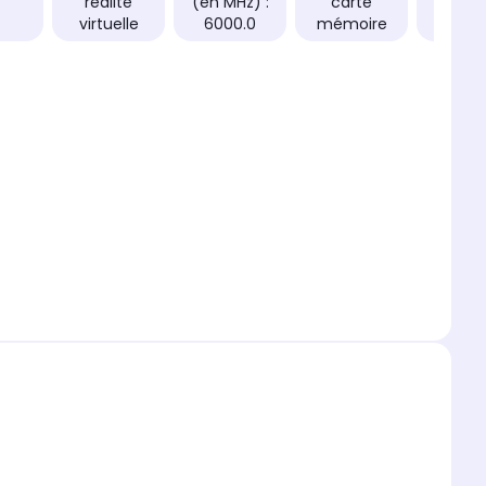
réalité
(en MHz) :
carte
: 750
virtuelle
6000.0
mémoire