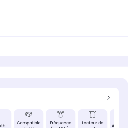
Compatible
Fréquence
Lecteur de
th :
Aliment