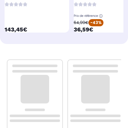
Prix de référence
oldPrice
64,99€
-43%
currentPrice
currentPrice
143,45€
36,59€