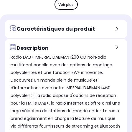
-
-
-
Voir plus
Alimentation
Ali
Alimentation
Secteur
Se
Piles et secteur
RDS
RD
RDS
Caractéristiques du produit
Non
-
-
Gamme d'ondes
Ga
Gamme d'ondes
DAB/DAB+/FM
FM
DAB/FM
Description
Système audio
Sys
Système audio
Radio DAB+ IMPERIAL DABMAN i200 CD NoirRadio
Non communiqué
Sté
Mono
multifonctionnelle avec des options de montage
Ecran
Ecr
Ecran
polyvalentes et une fonction EWF innovante.
Non
Ou
Oui
Découvrez un monde plein de musique et
Etanche
Eta
Etanche
d'informations avec notre IMPERIAL DABMAN i460
Non
No
Non
polyvalent ! La radio dispose d'options de réception
pour la FM, le DAB+, la radio Internet et offre ainsi une
large sélection de stations du monde entier. La radio
prend également en charge la lecture de musique
via différents fournisseurs de streaming et Bluetooth