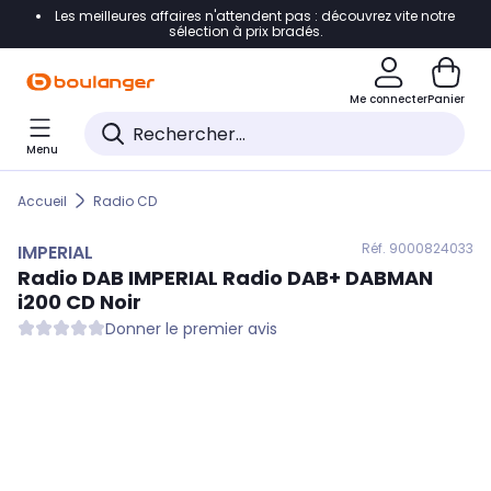
Les meilleures affaires n'attendent pas : découvrez vite notre
Accéder directement à la navigation
sélection à prix bradés.
Accéder directement au contenu
Me connecter
Panier
Accéder directement au pied de page
Menu
Accéder directement au chatbot
Accueil
Radio CD
Réf. 900
0824033
IMPERIAL
Radio DAB
IMPERIAL
Radio DAB+ DABMAN
i200 CD Noir
Donner le premier avis