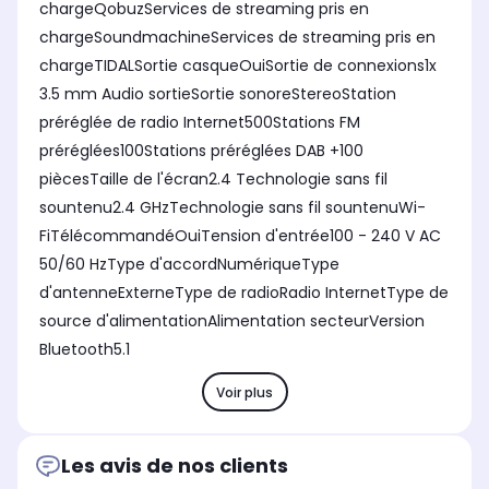
chargeQobuzServices de streaming pris en
chargeSoundmachineServices de streaming pris en
chargeTIDALSortie casqueOuiSortie de connexions1x
3.5 mm Audio sortieSortie sonoreStereoStation
préréglée de radio Internet500Stations FM
préréglées100Stations préréglées DAB +100
piècesTaille de l'écran2.4 Technologie sans fil
sountenu2.4 GHzTechnologie sans fil sountenuWi-
FiTélécommandéOuiTension d'entrée100 - 240 V AC
50/60 HzType d'accordNumériqueType
d'antenneExterneType de radioRadio InternetType de
source d'alimentationAlimentation secteurVersion
Bluetooth5.1
Voir plus
Les avis de nos clients