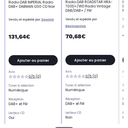
Radio DAB ROADSTAR HRA-
Ra
Radio DAB IMPERIAL Radio
700D+/WD Radio Vintage
DA
DAB+ DABMAN i200 CD Noir
DAB/DAB+ / FM
Ma
Vendu et expédié par
Ven
Vendu et expédié par
Zoomici
Electroactiva
CO
70,68€
1
131,64€
Ajouter au panier
Ajouter au panier
Avis
Avi
Avis
0/5 (0)
0/5 (0)
Tuner à sélection
Tun
Tuner à sélection
Numérique
An
Numérique
Réception
Réc
Réception
DAB+ et FM
DAB
DAB+ et FM
Lecteur CD
Lec
Lecteur CD
Non
Ou
Oui
Connectivité
Con
Connectivité