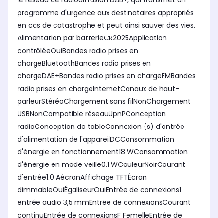
le réseau de radiodiffusion DAB+, qui transmet un
programme d'urgence aux destinataires appropriés
en cas de catastrophe et peut ainsi sauver des vies.
Alimentation par batterieCR2025Application
contrôléeOuiBandes radio prises en
chargeBluetoothBandes radio prises en
chargeDAB+Bandes radio prises en chargeFMBandes
radio prises en chargeInternetCanaux de haut-
parleurStéréoChargement sans filNonChargement
USBNonCompatible réseauUpnPConception
radioConception de tableConnexion (s) d'entrée
d'alimentation de l'appareilDCConsommation
d'énergie en fonctionnement18 WConsommation
d'énergie en mode veille0.1 WCouleurNoirCourant
d'entrée1.0 AécranAffichage TFTÉcran
dimmableOuiÉgaliseurOuiEntrée de connexions1
entrée audio 3,5 mmEntrée de connexionsCourant
continuEntrée de connexionsF FemelleEntrée de