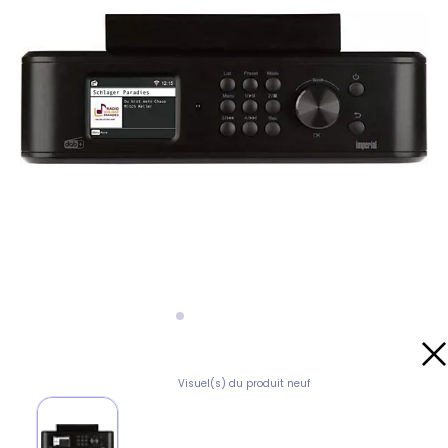
Visuel(s) du produit neuf