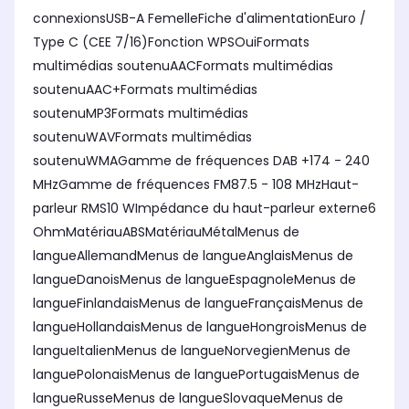
connexionsUSB-A FemelleFiche d'alimentationEuro /
Type C (CEE 7/16)Fonction WPSOuiFormats
multimédias soutenuAACFormats multimédias
soutenuAAC+Formats multimédias
soutenuMP3Formats multimédias
soutenuWAVFormats multimédias
soutenuWMAGamme de fréquences DAB +174 - 240
MHzGamme de fréquences FM87.5 - 108 MHzHaut-
parleur RMS10 WImpédance du haut-parleur externe6
OhmMatériauABSMatériauMétalMenus de
langueAllemandMenus de langueAnglaisMenus de
langueDanoisMenus de langueEspagnoleMenus de
langueFinlandaisMenus de langueFrançaisMenus de
langueHollandaisMenus de langueHongroisMenus de
langueItalienMenus de langueNorvegienMenus de
languePolonaisMenus de languePortugaisMenus de
langueRusseMenus de langueSlovaqueMenus de