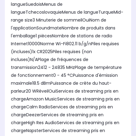
langueSuedoisMenus de
langueTchecoslovaquieMenus de langueTurqueMid-
range size3 Minuterie de sommeilOuiNom de
l'applicationSoundmateNombre de produits dans
l'emballage1 piècesNombre de stations de radio
Internet10000Norme Wi-Fi802.11 b/g/nPiles requises
(incluses)1x CR2025Piles requises (non
incluses)N/APlage de fréquences de
transmission2412 - 24835 MHzPlage de température
de fonctionnement0 - 45 °CPuissance d'émission
maximale18.5 dBmPuissance de crête du haut-
parleur20 WRéveilOuiServices de streaming pris en
chargeAmazon MusicServices de streaming pris en
chargeCalm RadioServices de streaming pris en
chargeDeezerServices de streaming pris en
chargeHigh Res AudioServices de streaming pris en
chargeNapsterServices de streaming pris en