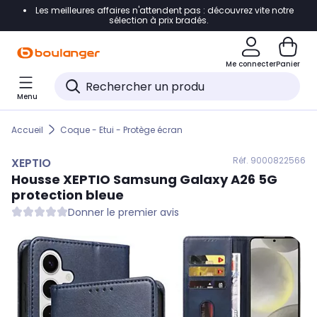
Les meilleures affaires n'attendent pas : découvrez vite notre
Accéder directement à la navigation
sélection à prix bradés.
Accéder directement au contenu
Me connecter
Panier
Accéder directement au pied de page
Menu
Accéder directement au chatbot
Accueil
Coque - Etui - Protège écran
Réf. 900
0822566
XEPTIO
Housse
XEPTIO
Samsung Galaxy A26 5G
protection bleue
Donner le premier avis