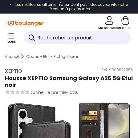
Les meilleures affaires n'attendent pas : découvrez vite notre
Accéder directement à la navigation
sélection à prix bradés.
Accéder directement au contenu
Me connecter
Panier
Accéder directement au pied de page
Menu
Accéder directement au chatbot
Accueil
Coque - Etui - Protège écran
Réf. 900
0822556
XEPTIO
Housse
XEPTIO
Samsung Galaxy A26 5G Etui
noir
Donner le premier avis