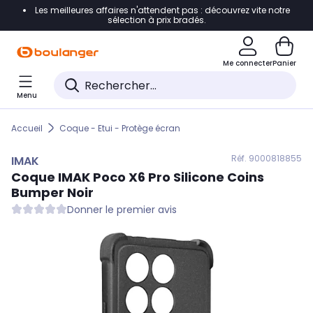
Les meilleures affaires n'attendent pas : découvrez vite notre
Accéder directement à la navigation
sélection à prix bradés.
Accéder directement au contenu
Me connecter
Panier
Accéder directement au pied de page
Menu
Accéder directement au chatbot
Accueil
Coque - Etui - Protège écran
Réf. 900
0818855
IMAK
Coque
IMAK
Poco X6 Pro Silicone Coins
Bumper Noir
Donner le premier avis