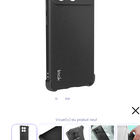
Visuel(s) du produit neuf