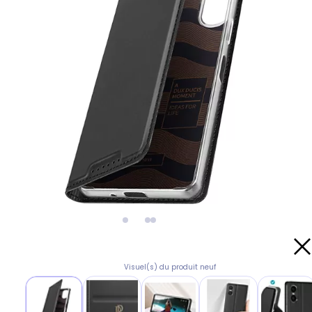
Visuel(s) du produit neuf