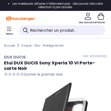
Les meilleures affaires n'attendent pas : découvrez vite notre
Accéder directement à la navigation
sélection à prix bradés.
Accéder directement au contenu
Me connecter
Panier
Accéder directement au pied de page
Menu
Accéder directement au chatbot
Accueil
Coque - Etui - Protège écran
Réf. 900
0815182
DUX DUCIS
Etui
DUX DUCIS
Sony Xperia 10 VI Porte-
carte Noir
Donner le premier avis