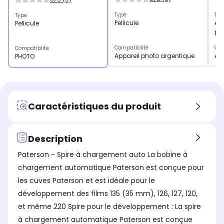
Type
Typ
Type
Pellicule
App
Pellicule
ph
Compatiblité
Com
Compatiblité
Appareil photo argentique
Ap
PHOTO
Caractéristiques du produit
Description
Paterson - Spire à chargement auto La bobine à
chargement automatique Paterson est conçue pour
les cuves Paterson et est idéale pour le
développement des films 135 (35 mm), 126, 127, 120,
et même 220 Spire pour le développement : La spire
à chargement automatique Paterson est conçue