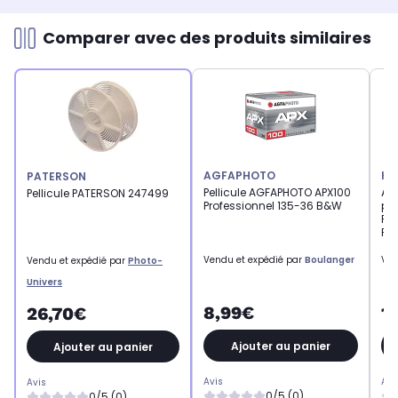
Comparer avec des produits similaires
AGFAPHOTO
KO
PATERSON
Pellicule AGFAPHOTO APX100
App
Pellicule PATERSON 247499
Professionnel 135-36 B&W
ph
Pac
Plu
Vendu et expédié par
Boulanger
Ven
Vendu et expédié par
Photo-
Univers
8,99€
1
26,70€
Ajouter au panier
Ajouter au panier
Avis
Avi
Avis
0/5 (0)
0/5 (0)