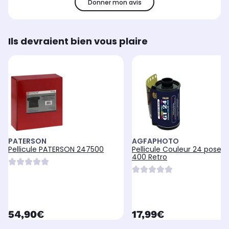
Donner mon avis
Ils devraient bien vous plaire
PATERSON
AGFAPHOTO
Pellicule PATERSON 247500
Pellicule Couleur 24 poses 
400 Retro
currentPrice
currentPrice
54,90€
17,99€