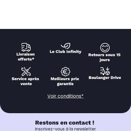
Le Club Infinity
Livraison 
Retours sous 15 
offerte*
jours
Boulanger Drive
Service après 
Meilleurs prix 
vente
garantis
Voir conditions*
Restons en contact !
Inscrivez-vous à la newsletter