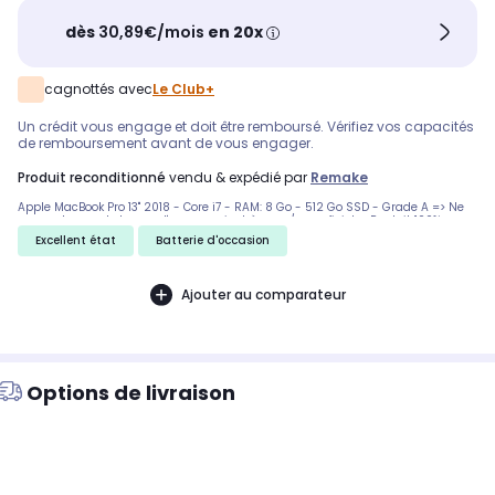
dès
30,89€/mois
en 20x
cagnottés avec
Le Club+
Un crédit vous engage et doit être remboursé. Vérifiez vos capacités
de remboursement avant de vous engager.
produit reconditionné
vendu & expédié par
Remake
Apple MacBook Pro 13" 2018 - Core i7 - RAM: 8 Go - 512 Go SSD - Grade A => Ne
comporte pas de traces d'usures voire très peu/superficiels . Produit 100%
Fonctionnel et testé par nos techniciens. Batterie avec une autonomie <85%.
Excellent état
Batterie d'occasion
Facture TVA française + Garantie 1 An. Envoi rapide et soigné !
Ajouter au comparateur
Options de livraison