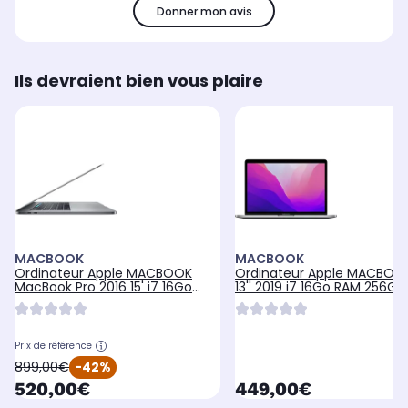
Donner mon avis
Ils devraient bien vous plaire
MACBOOK
MACBOOK
Ordinateur Apple MACBOOK
Ordinateur Apple MACBOOK
MacBook Pro 2016 15' i7 16Go
13'' 2019 i7 16Go RAM 256Go
256SSD
GS.
Prix de référence
oldPrice
899,00€
-42%
currentPrice
currentPrice
520,00€
449,00€