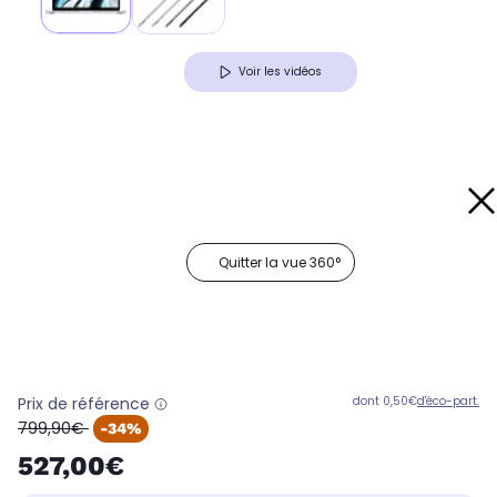
Voir les vidéos
Quitter la vue 360°
Prix de référence
dont 0,50€
d'éco-part.
oldPrice
799,90€
-34%
527,00€