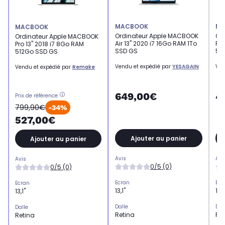
MACBOOK
MA
MACBOOK
Ordinateur Apple MACBOOK
Or
Ordinateur Apple MACBOOK
Air 13'' 2020 i7 16Go RAM 1To
Pro
Pro 13'' 2018 i7 8Go RAM
SSD GS
51
512Go SSD GS
Vendu et expédié par
YESAGAIN
Ven
Vendu et expédié par
Remake
649,00€
4
Prix de référence
799,90€
-34%
527,00€
Ajouter au panier
Ajouter au panier
Avis
Avi
Avis
0/5 (0)
0/5 (0)
Ecran
Ecr
Ecran
13,1"
13,1
13,1"
Dalle
Dal
Dalle
Retina
Re
Retina