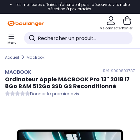
Les meilleures affaires n'attendent pas : découvrez vite notre
Accéder directement à la navigation
sélection à prix bradés.
Accéder directement au contenu
Me connecter
Panier
Accéder directement au pied de page
Menu
Accéder directement au chatbot
Accueil
MacBook
Réf. 900
0803787
MACBOOK
Ordinateur Apple
MACBOOK
Pro 13'' 2018 i7
8Go RAM 512Go SSD GS Reconditionné
Donner le premier avis