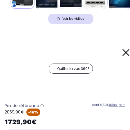
Voir les vidéos
Quitter la vue 360°
Prix de référence
dont 0,50€
d'éco-part.
oldPrice
2059,90€
-16%
1729,90€