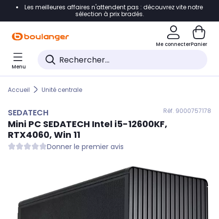
Les meilleures affaires n'attendent pas : découvrez vite notre
Accéder directement à la navigation
sélection à prix bradés.
Accéder directement au contenu
Me connecter
Panier
Accéder directement au pied de page
Menu
Accéder directement au chatbot
Accueil
Unité centrale
Réf. 900
0757178
SEDATECH
Mini PC
SEDATECH
Intel i5-12600KF,
RTX4060, Win 11
Donner le premier avis