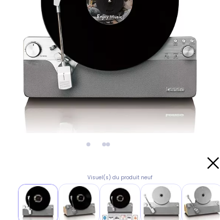
Visuel(s) du produit neuf