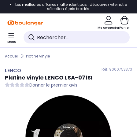
Les meilleures affaires n'attendent pas : découvrez vite notre
Accéder directement à la navigation
sélection à prix bradés.
Accéder directement au contenu
Me connecter
Panier
Accéder directement au pied de page
Menu
Accéder directement au chatbot
Accueil
Platine vinyle
Réf. 900
0753373
LENCO
Platine vinyle
LENCO
LSA-071SI
Donner le premier avis