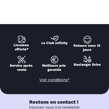
Le Club Infinity
Livraison 
Retours sous 15 
offerte*
jours
Boulanger Drive
Service après 
Meilleurs prix 
vente
garantis
Voir conditions*
Restons en contact !
Inscrivez-vous à la newsletter