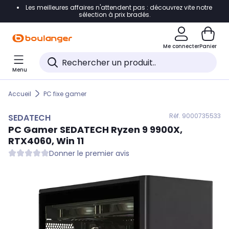
Les meilleures affaires n'attendent pas : découvrez vite notre
Accéder directement à la navigation
sélection à prix bradés.
Accéder directement au contenu
Me connecter
Panier
Accéder directement au pied de page
Menu
Accéder directement au chatbot
Accueil
PC fixe gamer
Réf. 900
0735533
SEDATECH
PC Gamer
SEDATECH
Ryzen 9 9900X,
RTX4060, Win 11
Donner le premier avis