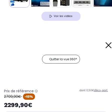
Voir les vidéos
Quitter la vue 360°
Prix de référence
dont 0,50€
d'éco-part.
oldPrice
2709,90€
-15%
2299,90€