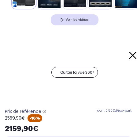
Voir les vidéos
Quitter la vue 360°
Prix de référence
dont 0,50€
d'éco-part.
oldPrice
2559,90€
-16%
2159,90€