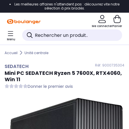
Les meilleures affaires n'attendent pas : découvrez vite notre
Accéder directement à la navigation
sélection à prix bradés.
Accéder directement au contenu
Me connecter
Panier
Accéder directement au pied de page
Menu
Accéder directement au chatbot
Accueil
Unité centrale
Réf. 900
0735304
SEDATECH
Mini PC
SEDATECH
Ryzen 5 7600X, RTX4060,
Win 11
Donner le premier avis