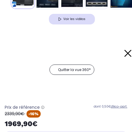
Voir les vidéos
Quitter la vue 360°
Prix de référence
dont 0,50€
d'éco-part.
oldPrice
2339,90€
-16%
1969,90€