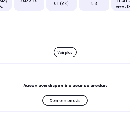
RAM)
SSD 2 To
mémo
6E (AX)
5.3
Go
vive : 
Voir plus
Aucun avis disponible pour ce produit
Donner mon avis