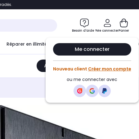
bradés.
e
Accéder directement au chatbot
Besoin d'aide ?
Me connecter
Panier
Réparer en illimité avec
Le Club Infinity
Econ
Me connecter
Ajouter au panier
•
2219,90€
Nouveau client
Créer mon compte
ou me connecter avec