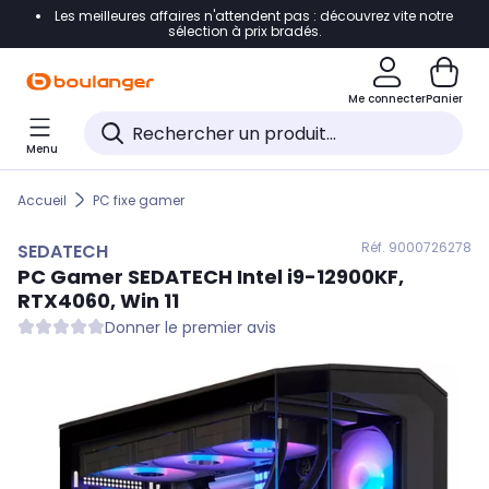
Les meilleures affaires n'attendent pas : découvrez vite notre
Accéder directement à la navigation
sélection à prix bradés.
Accéder directement au contenu
Me connecter
Panier
Accéder directement au pied de page
Menu
Accéder directement au chatbot
Accueil
PC fixe gamer
Réf. 900
0726278
SEDATECH
PC Gamer
SEDATECH
Intel i9-12900KF,
RTX4060, Win 11
Donner le premier avis