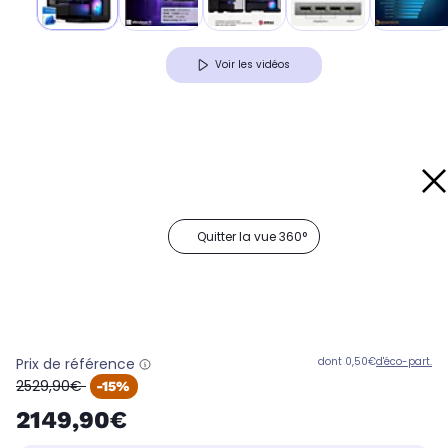
Voir les vidéos
Quitter la vue 360°
Prix de référence
dont 0,50€
d'éco-part.
oldPrice
2529,90€
-15%
2149,90€