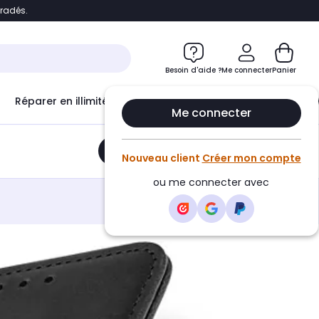
bradés.
e
Accéder directement au chatbot
Besoin d'aide ?
Me connecter
Panier
Réparer en illimité avec
Le Club Infinity
Econ
Me connecter
Ajouter au panier
•
19,90€
Nouveau client
Créer mon compte
ou me connecter avec