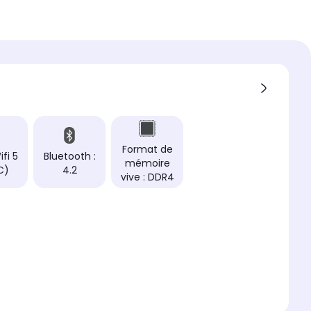
de mémoire vive
ce du processeur
yzen 5 8500G
ce du processeur (en GHz)
 de coeurs du processeur
Format de
é totale de stockage
ifi 5
Bluetooth :
mémoire
To
C)
4.2
vive : DDR4
r-graveur DVD