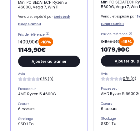
Mini PC SEDATECH Ry
Mini PC SEDATECH Ryzen 5
5600G, Vega 7, Win 1
4600G, Vega 7, Win 11
Vendu et expédié par
S
Vendu et expédié par
Sedatech
Europe GmbH
Europe GmbH
Prix de référence
Prix de référence
1319,90€
1409,90€
-18%
-18%
1079,90€
1149,90€
Ajouter au p
Ajouter au panier
Avis
Avis
0/5 (0)
0/5 (0)
Processeur
Processeur
AMD Ryzen 5 5600G
AMD Ryzen 5 4600G
Coeurs
Coeurs
6 coeurs
6 coeurs
Stockage
Stockage
SSD 1 To
SSD 1 To
Mémoire vive
Mémoire vive
8 Go
16 Go