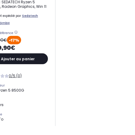
C SEDATECH Ryzen 5
 Radeon Graphics, Win 11
t expédié par
Sedatech
 GmbH
référence
90€
-17%
9,90€
Ajouter au panier
0/5 (0)
eur
yzen 5 8500G
rs
ge
To
 vive