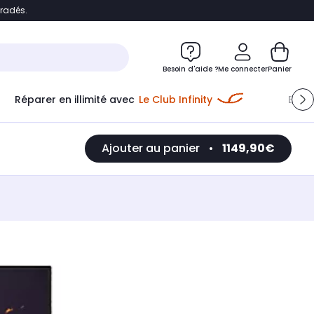
bradés.
e
Accéder directement au chatbot
Besoin d'aide ?
Me connecter
Panier
Réparer en illimité avec
Le Club Infinity
Econ
Ajouter au panier
•
1149,90€