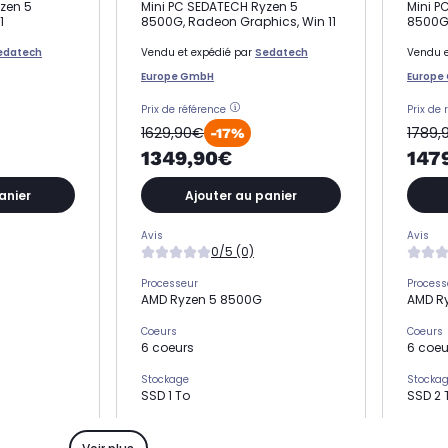
zen 5
Mini PC SEDATECH Ryzen 5
Mini P
1
8500G, Radeon Graphics, Win 11
8500G,
edatech
Vendu et expédié par
Sedatech
Vendu e
Europe GmbH
Europe
Prix de référence
Prix de 
1629,90€
1789,
-17%
1349,90€
147
anier
Ajouter au panier
Avis
Avis
0/5 (0)
Processeur
Process
AMD Ryzen 5 8500G
AMD R
Coeurs
Coeurs
6 coeurs
6 coeu
Stockage
Stocka
SSD 1 To
SSD 2 
Mémoire vive
Mémoire
16 Go
32 Go