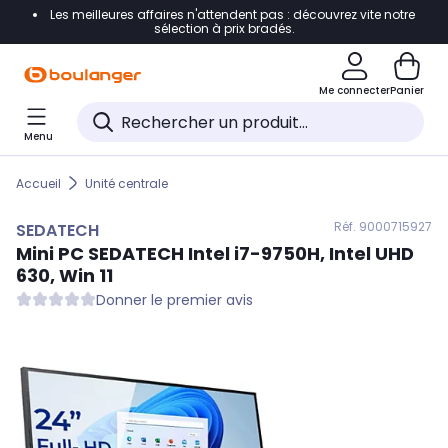
Les meilleures affaires n'attendent pas : découvrez vite notre
Accéder directement à la navigation
sélection à prix bradés.
Accéder directement au contenu
Me connecter
Panier
Accéder directement au pied de page
Menu
Accéder directement au chatbot
Accueil
Unité centrale
Réf. 900
0715927
SEDATECH
Mini PC
SEDATECH
Intel i7-9750H, Intel UHD
630, Win 11
Donner le premier avis