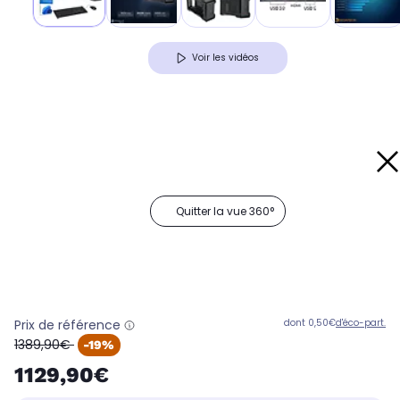
Voir les vidéos
Quitter la vue 360°
Prix de référence
dont 0,50€
d'éco-part.
oldPrice
1389,90€
-19%
1129,90€