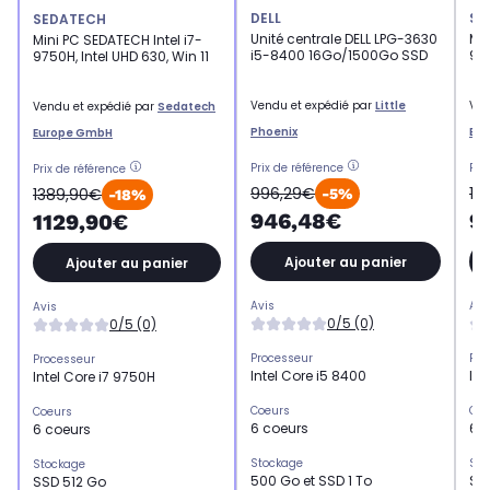
DELL
SE
SEDATECH
Unité centrale DELL LPG-3630
Min
Mini PC SEDATECH Intel i7-
i5-8400 16Go/1500Go SSD
975
9750H, Intel UHD 630, Win 11
Vendu et expédié par
Little
Ven
Vendu et expédié par
Sedatech
Phoenix
Eu
Europe GmbH
Prix de référence
Pri
Prix de référence
996,29€
11
1389,90€
-5%
-18%
946,48€
9
1129,90€
Ajouter au panier
Ajouter au panier
Avis
Avi
Avis
0/5 (0)
0/5 (0)
Processeur
Pro
Processeur
Intel Core i5 8400
Int
Intel Core i7 9750H
Coeurs
Coe
Coeurs
6 coeurs
6 
6 coeurs
Stockage
Sto
Stockage
500 Go et SSD 1 To
SS
SSD 512 Go