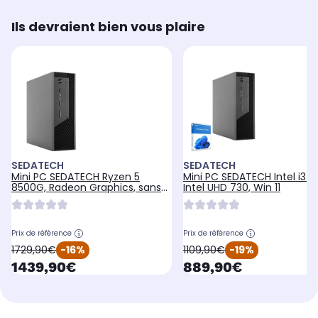
Ils devraient bien vous plaire
SEDATECH
SEDATECH
Mini PC SEDATECH Ryzen 5
Mini PC SEDATECH Intel i3-1
8500G, Radeon Graphics, sans
Intel UHD 730, Win 11
OS
Prix de référence
Prix de référence
oldPrice
oldPrice
1729,90€
-16%
1109,90€
-19%
currentPrice
currentPrice
1439,90€
889,90€