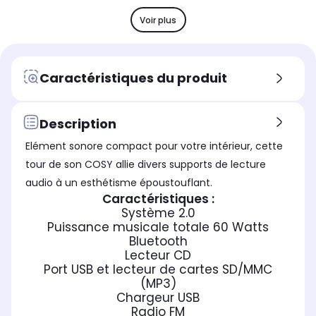
Puissance nominale (en Watts)
Pui
Puissance nominale (en Watts)
10 Watts RMS
10
10 Watts RMS
Voir plus
Egaliseur audio
Ega
Egaliseur audio
non
oui
non
Port USB
Por
Port USB
Caractéristiques du produit
usb lecture
usb
usb lecture
Entrée micro / guitare
Ent
Entrée micro / guitare
non
1 e
non
Description
Dimensions l x h x p
Dim
Dimensions l x h x p
Elément sonore compact pour votre intérieur, cette
14 x 86.5 x 18 cm
0.1
14 x 86.5 x 18 cm
tour de son COSY allie divers supports de lecture
audio à un esthétisme époustouflant.
Caractéristiques :
Système 2.0
Puissance musicale totale 60 Watts
Bluetooth
Lecteur CD
Port USB et lecteur de cartes SD/MMC
(MP3)
Chargeur USB
Radio FM