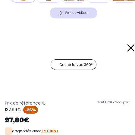
Voir les vidéos
Quitter la vue 360°
Prix de référence
dont 1,20€
d'éco-part.
oldPrice
132,99€
-26%
97,80€
cagnottés avec
Le Club+