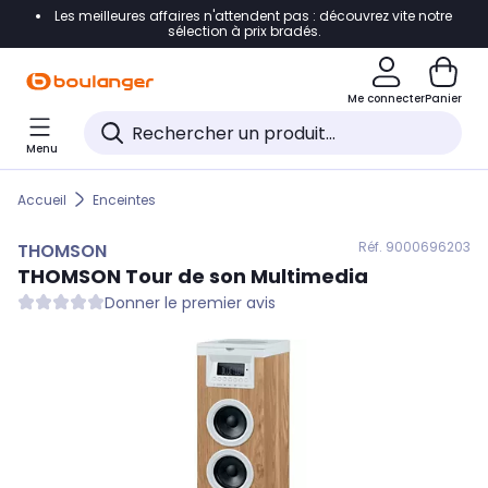
Les meilleures affaires n'attendent pas : découvrez vite notre
Accéder directement à la navigation
sélection à prix bradés.
Accéder directement au contenu
Me connecter
Panier
Accéder directement au pied de page
Menu
Accéder directement au chatbot
Accueil
Enceintes
Réf. 900
0696203
THOMSON
THOMSON
Tour de son Multimedia
Donner le premier avis