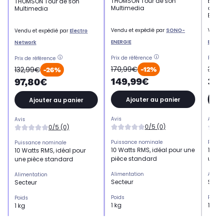
THOMSON Tour de son
En
THOMSON Tour de son
Multimedia
à L
Multimedia
BT
Vendu et expédié par
SONO-
Ven
Vendu et expédié par
Electro
ENERGIE
ENE
Network
Prix de référence
Pri
Prix de référence
170,99€
35
132,99€
-12%
-26%
149,99€
3
97,80€
Ajouter au panier
Ajouter au panier
Avis
Avi
Avis
0/5 (0)
0/5 (0)
Puissance nominale
Pui
Puissance nominale
10 Watts RMS, idéal pour une
100
10 Watts RMS, idéal pour
pièce standard
une
une pièce standard
Alimentation
Ali
Alimentation
Secteur
Se
Secteur
Poids
Poi
Poids
1 kg
18 
1 kg