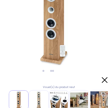
Visuel(s) du produit neuf