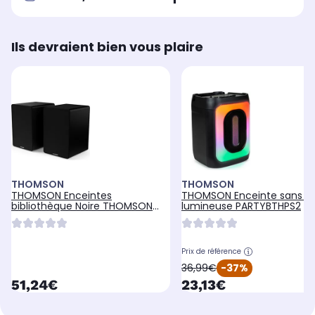
Ils devraient bien vous plaire
THOMSON
THOMSON
THOMSON Enceintes
THOMSON Enceinte sans fil
bibliothèque Noire THOMSON
lumineuse PARTYBTHPS2
WS4
Prix de référence
oldPrice
36,99€
-37%
currentPrice
currentPrice
51,24€
23,13€