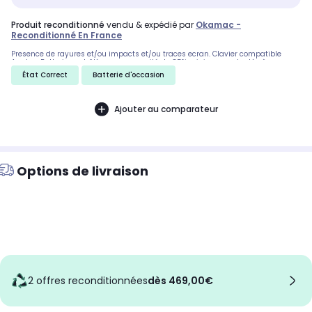
produit reconditionné
vendu & expédié par
Okamac -
Reconditionné En France
Presence de rayures et/ou impacts et/ou traces ecran. Clavier compatible
Apple - Batterie contrôlée, avec capacité de 85% minimum, adaptée à une
utilisation quotidienne.
État Correct
Batterie d'occasion
Ajouter au comparateur
Options de livraison
2 offres reconditionnées
dès 469,00€