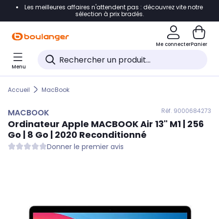
Les meilleures affaires n'attendent pas : découvrez vite notre
Accéder directement à la navigation
sélection à prix bradés.
Accéder directement au contenu
Me connecter
Panier
Accéder directement au pied de page
Menu
Accéder directement au chatbot
Accueil
MacBook
Réf. 900
0684273
MACBOOK
Ordinateur Apple
MACBOOK
Air 13" M1 | 256
Go | 8 Go | 2020 Reconditionné
Donner le premier avis